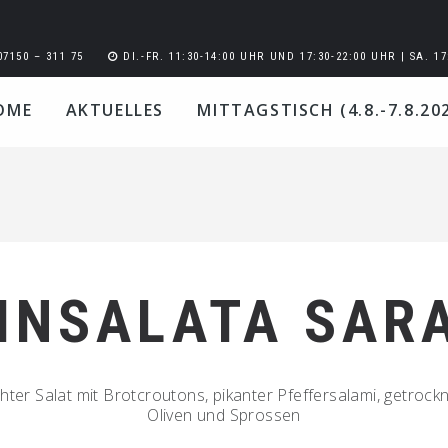
07150 – 311 75
DI.-FR. 11:30-14:00 UHR UND 17:30-22:00 UHR | SA. 17
OME
AKTUELLES
MITTAGSTISCH (4.8.-7.8.20
INSALATA SAR
ter Salat mit Brotcroutons, pikanter Pfeffersalami, getroc
Oliven und Sprossen