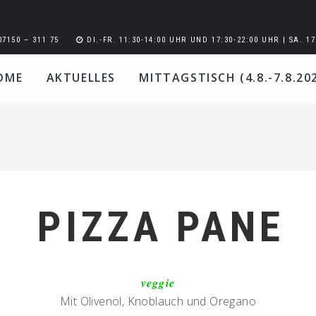
07150 – 311 75
DI.-FR. 11:30-14:00 UHR UND 17:30-22:00 UHR | SA. 17
OME
AKTUELLES
MITTAGSTISCH (4.8.-7.8.20
PIZZA PANE
veggie
Mit Olivenöl, Knoblauch und Oregano